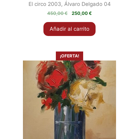
El circo 2003, Álvaro Delgado 04
El
El
450,00
€
250,00
€
precio
precio
original
actual
Añadir al carrito
era:
es:
450,00 €.
250,00 €.
¡OFERTA!