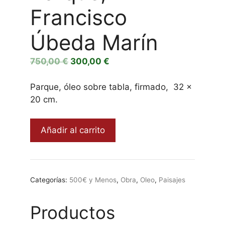
Francisco
Úbeda Marín
El
El
750,00
€
300,00
€
precio
precio
original
actual
Parque, óleo sobre tabla, firmado, 32 x
era:
es:
20 cm.
750,00 €.
300,00 €.
Parque,
Añadir al carrito
Francisco
Úbeda
Marín
cantidad
Categorías:
500€ y Menos
,
Obra
,
Oleo
,
Paisajes
Productos