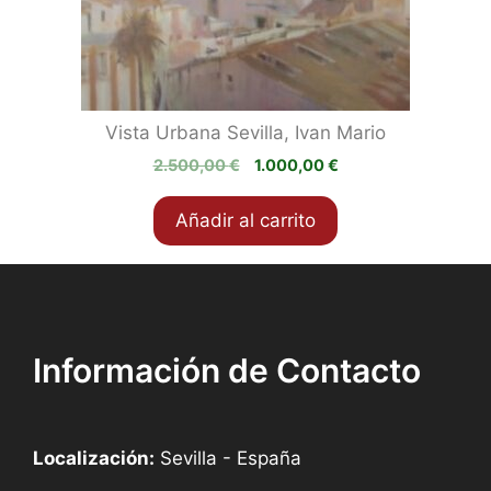
Vista Urbana Sevilla, Ivan Mario
El
El
2.500,00
€
1.000,00
€
precio
precio
original
actual
Añadir al carrito
era:
es:
2.500,00 €.
1.000,00 €.
Información de Contacto
Localización:
Sevilla - España