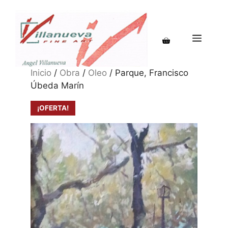
Saltar
al
contenido
MENÚ
Inicio
/
Obra
/
Oleo
/ Parque, Francisco
Úbeda Marín
¡OFERTA!