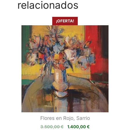
relacionados
¡OFERTA!
Flores en Rojo, Sarrio
El
El
3.500,00
€
1.400,00
€