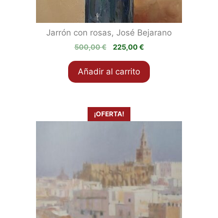
Jarrón con rosas, José Bejarano
El
El
500,00
€
225,00
€
precio
precio
original
actual
Añadir al carrito
era:
es:
500,00 €.
225,00 €.
¡OFERTA!