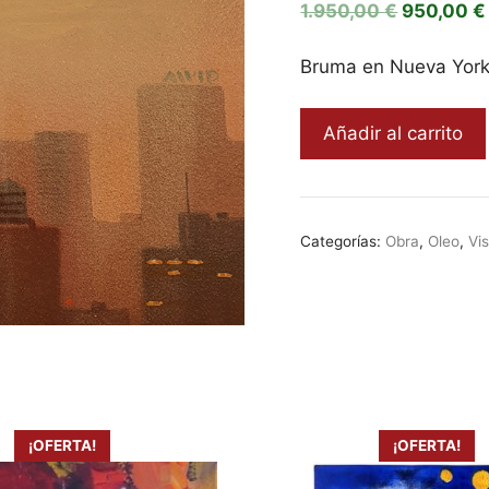
El
1.950,00
€
950,00
€
precio
original
Bruma en Nueva York,
era:
1.950,00 
Bruma
Añadir al carrito
en
Nueva
York,
Xavier
Categorías:
Obra
,
Oleo
,
Vi
Carbonell
cantidad
¡OFERTA!
¡OFERTA!