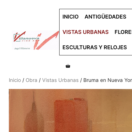
Saltar
al
INICIO
ANTIGÜEDADES
contenido
VISTAS URBANAS
FLORE
ESCULTURAS Y RELOJES
Inicio
/
Obra
/
Vistas Urbanas
/ Bruma en Nueva York