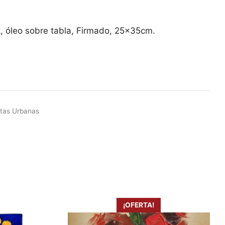
El
precio
actual
 óleo sobre tabla, Firmado, 25x35cm.
es:
€.
950,00 €.
stas Urbanas
¡OFERTA!