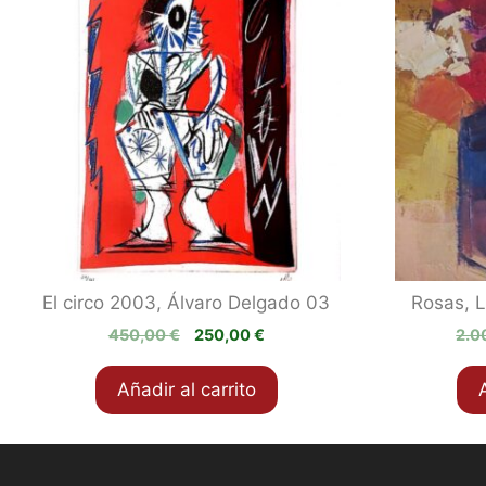
El circo 2003, Álvaro Delgado 03
Rosas, 
El
El
450,00
€
250,00
€
2.0
precio
precio
original
actual
Añadir al carrito
era:
es:
450,00 €.
250,00 €.