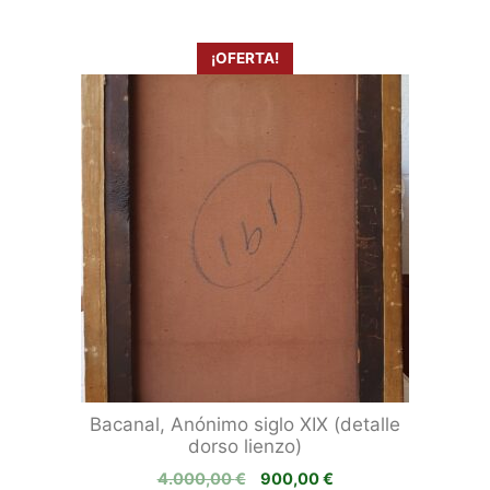
¡OFERTA!
Bacanal, Anónimo siglo XIX (detalle
dorso lienzo)
El
El
4.000,00
€
900,00
€