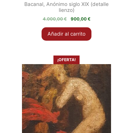
Bacanal, Anónimo siglo XIX (detalle
lienzo)
El
El
4.000,00
€
900,00
€
precio
precio
original
actual
Añadir al carrito
era:
es:
4.000,00 €.
900,00 €.
¡OFERTA!