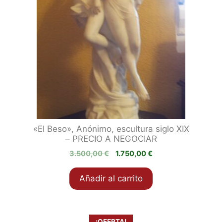
«El Beso», Anónimo, escultura siglo XIX
– PRECIO A NEGOCIAR
El
El
3.500,00
€
1.750,00
€
precio
precio
original
actual
Añadir al carrito
era:
es:
3.500,00 €.
1.750,00 €.
¡OFERTA!