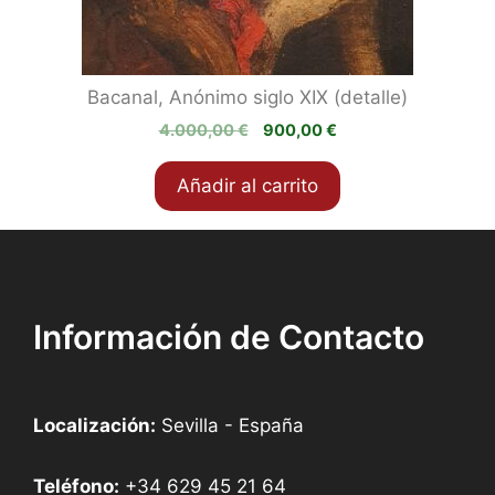
Bacanal, Anónimo siglo XIX (detalle)
El
El
4.000,00
€
900,00
€
precio
precio
original
actual
Añadir al carrito
era:
es:
4.000,00 €.
900,00 €.
Información de Contacto
Localización:
Sevilla - España
Teléfono:
+34 629 45 21 64