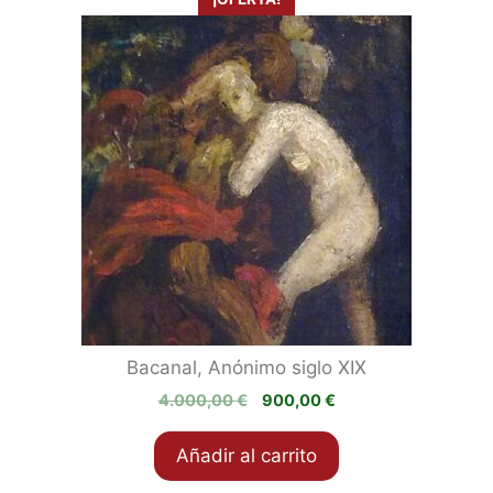
Bacanal, Anónimo siglo XIX
El
El
4.000,00
€
900,00
€
precio
precio
original
actual
Añadir al carrito
era:
es:
4.000,00 €.
900,00 €.