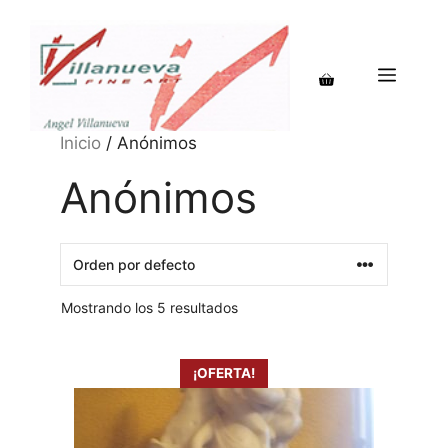
Saltar
al
contenido
MENÚ
Inicio
/ Anónimos
Anónimos
Mostrando los 5 resultados
¡OFERTA!