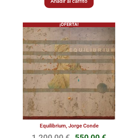
Añadir al carrito
¡OFERTA!
Equilibrium, Jorge Conde
1.200,00
€
550,00
€