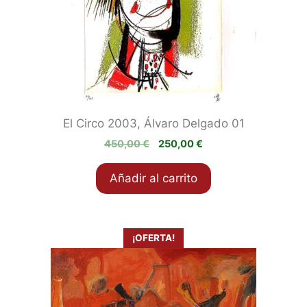
El Circo 2003, Álvaro Delgado 01
El
El
450,00
€
250,00
€
precio
precio
original
actual
Añadir al carrito
era:
es:
450,00 €.
250,00 €.
¡OFERTA!