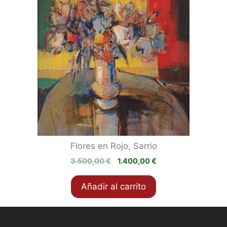
Flores en Rojo, Sarrio
El
El
3.500,00
€
1.400,00
€
precio
precio
original
actual
Añadir al carrito
era:
es:
3.500,00 €.
1.400,00 €.