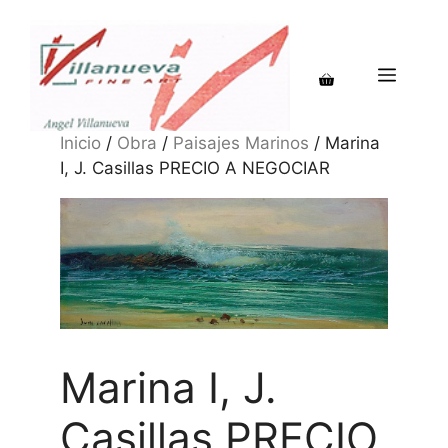
Saltar
al
contenido
MENÚ
Inicio
/
Obra
/
Paisajes Marinos
/ Marina
I, J. Casillas PRECIO A NEGOCIAR
Marina I, J.
Casillas PRECIO