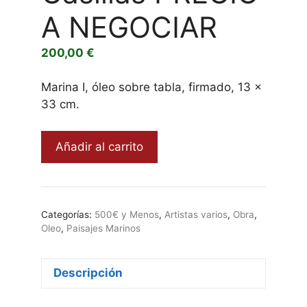
A NEGOCIAR
200,00
€
Marina I, óleo sobre tabla, firmado, 13 x
33 cm.
Marina
Añadir al carrito
I,
J.
Casillas
PRECIO
Categorías:
500€ y Menos
,
Artistas varios
,
Obra
,
A
Oleo
,
Paisajes Marinos
NEGOCIAR
cantidad
Descripción