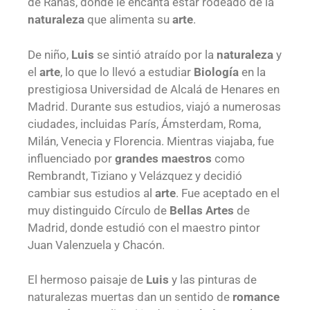
de Ranas, donde le encanta estar rodeado de la
naturaleza
que alimenta su
arte
.
De niño,
Luis
se sintió atraído por la
naturaleza
y
el
arte
, lo que lo llevó a estudiar
Biología
en la
prestigiosa Universidad de Alcalá de Henares en
Madrid. Durante sus estudios, viajó a numerosas
ciudades, incluidas París, Ámsterdam, Roma,
Milán, Venecia y Florencia. Mientras viajaba, fue
influenciado por
grandes maestros
como
Rembrandt, Tiziano y Velázquez y decidió
cambiar sus estudios al
arte
. Fue aceptado en el
muy distinguido Círculo de
Bellas Artes
de
Madrid, donde estudió con el maestro pintor
Juan Valenzuela y Chacón.
El hermoso paisaje de
Luis
y las pinturas de
naturalezas muertas dan un sentido de
romance