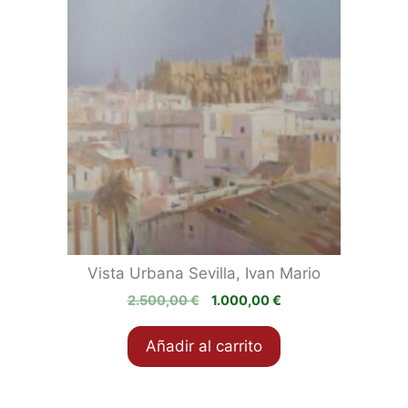
Vista Urbana Sevilla, Ivan Mario
El
El
2.500,00
€
1.000,00
€
precio
precio
original
actual
Añadir al carrito
era:
es:
2.500,00 €.
1.000,00 €.