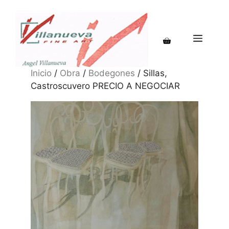
Saltar
al
contenido
MENÚ
Inicio
/
Obra
/
Bodegones
/ Sillas,
Castroscuvero PRECIO A NEGOCIAR