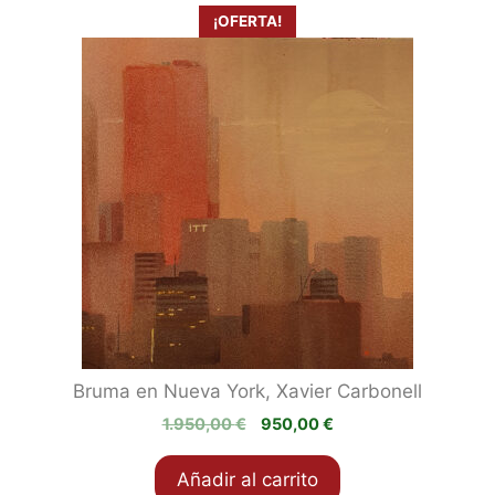
¡OFERTA!
Bruma en Nueva York, Xavier Carbonell
El
El
1.950,00
€
950,00
€
precio
precio
original
actual
Añadir al carrito
era:
es: