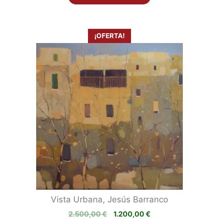
1.950,00 €.
950,00 €.
¡OFERTA!
Vista Urbana, Jesús Barranco
El
El
2.500,00
€
1.200,00
€