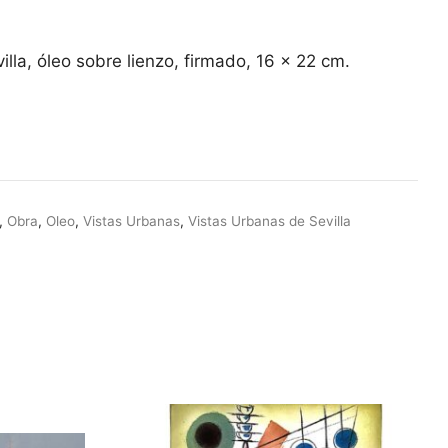
recio
ctual
illa, óleo sobre lienzo, firmado, 16 x 22 cm.
:
0,00 €.
,
Obra
,
Oleo
,
Vistas Urbanas
,
Vistas Urbanas de Sevilla