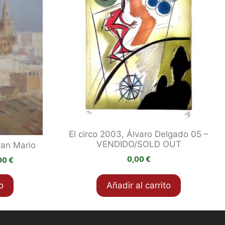
El circo 2003, Álvaro Delgado 05 –
VENDIDO/SOLD OUT
van Mario
0,00
€
El
,00
€
precio
l
actual
o
Añadir al carrito
es:
00 €.
1.000,00 €.