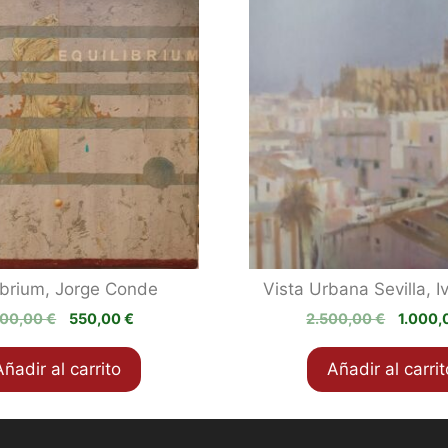
ibrium, Jorge Conde
Vista Urbana Sevilla, I
El
El
El
200,00
€
550,00
€
2.500,00
€
1.000
precio
precio
precio
original
actual
origina
Añadir al carrito
Añadir al carrit
era:
es:
era:
1.200,00 €.
550,00 €.
2.500,