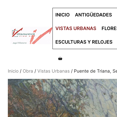
Saltar
al
INICIO
ANTIGÜEDADES
contenido
VISTAS URBANAS
FLORE
ESCULTURAS Y RELOJES
Inicio
/
Obra
/
Vistas Urbanas
/ Puente de Triana, S