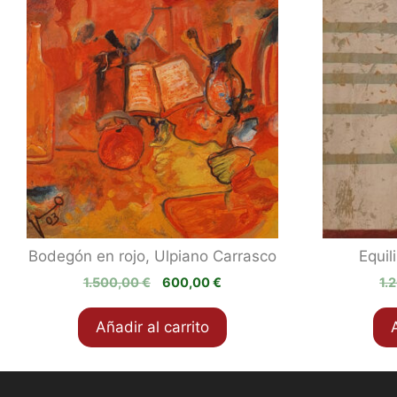
Bodegón en rojo, Ulpiano Carrasco
Equil
El
El
1.500,00
€
600,00
€
1.
precio
precio
original
actual
Añadir al carrito
era:
es:
1.500,00 €.
600,00 €.