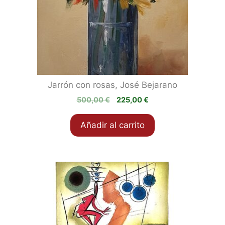
Jarrón con rosas, José Bejarano
El
El
500,00
€
225,00
€
precio
precio
original
actual
Añadir al carrito
era:
es:
500,00 €.
225,00 €.