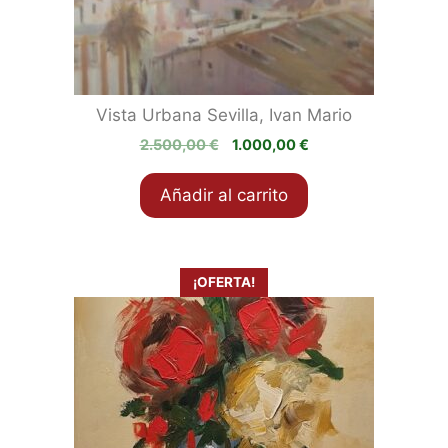
Vista Urbana Sevilla, Ivan Mario
El
El
2.500,00
€
1.000,00
€
precio
precio
original
actual
Añadir al carrito
era:
es:
2.500,00 €.
1.000,00 €.
¡OFERTA!