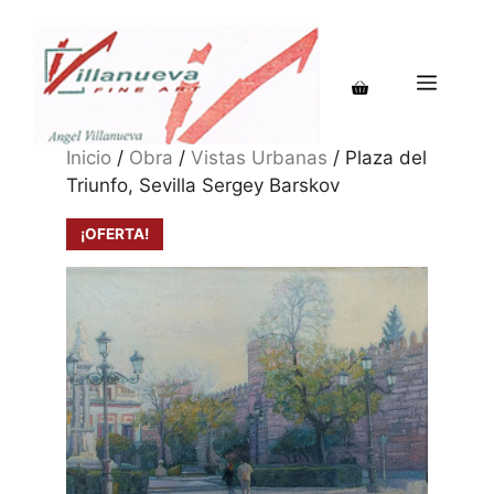
Saltar
al
contenido
MENÚ
Inicio
/
Obra
/
Vistas Urbanas
/ Plaza del
Triunfo, Sevilla Sergey Barskov
¡OFERTA!