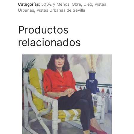
Sergey
Categorías:
500€ y Menos
,
Obra
,
Oleo
,
Vistas
Barskov
Urbanas
,
Vistas Urbanas de Sevilla
cantidad
Productos
relacionados