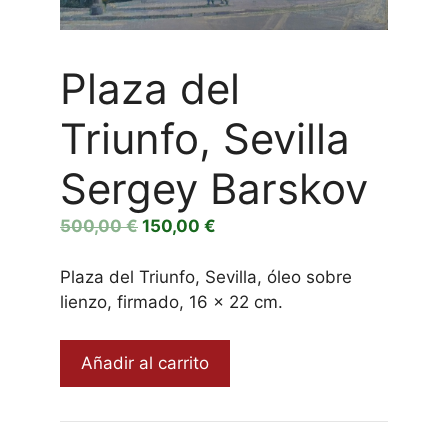
Plaza del
Triunfo, Sevilla
Sergey Barskov
El
El
500,00
€
150,00
€
precio
precio
original
actual
Plaza del Triunfo, Sevilla, óleo sobre
era:
es:
lienzo, firmado, 16 x 22 cm.
500,00 €.
150,00 €.
Plaza
Añadir al carrito
del
Triunfo,
Sevilla