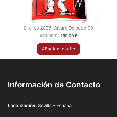
El circo 2003, Álvaro Delgado 03
El
El
450,00
€
250,00
€
precio
precio
original
actual
Añadir al carrito
era:
es:
450,00 €.
250,00 €.
Información de Contacto
Localización:
Sevilla - España