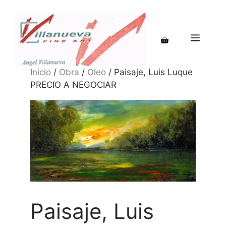
Saltar
al
contenido
MENÚ
Inicio
/
Obra
/
Oleo
/ Paisaje, Luis Luque
PRECIO A NEGOCIAR
Paisaje, Luis