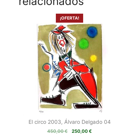
relacionados
¡OFERTA!
El circo 2003, Álvaro Delgado 04
El
El
450,00
€
250,00
€
precio
precio