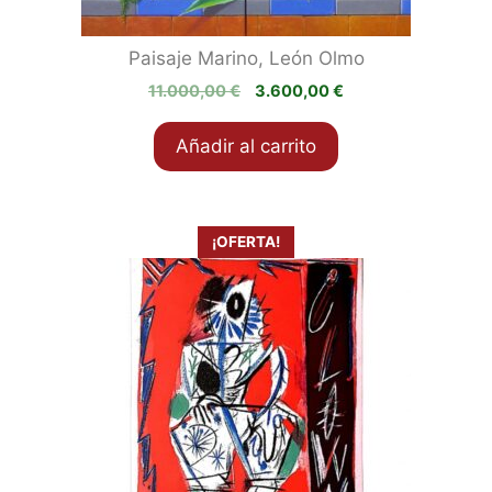
Paisaje Marino, León Olmo
El
El
11.000,00
€
3.600,00
€
precio
precio
original
actual
Añadir al carrito
era:
es:
11.000,00 €.
3.600,00 €.
¡OFERTA!