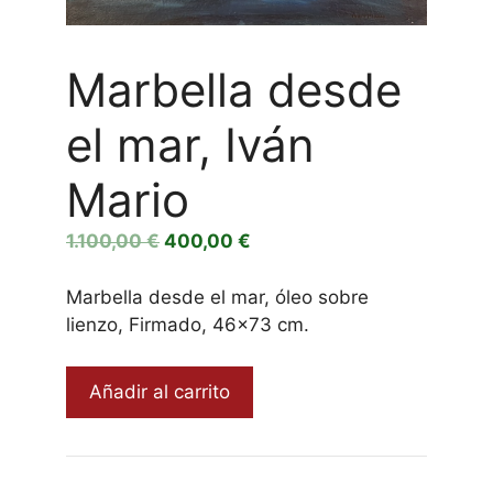
Marbella desde
el mar, Iván
Mario
El
El
1.100,00
€
400,00
€
precio
precio
original
actual
Marbella desde el mar, óleo sobre
era:
es:
lienzo, Firmado, 46×73 cm.
1.100,00 €.
400,00 €.
Marbella
Añadir al carrito
desde
el
mar,
Iván