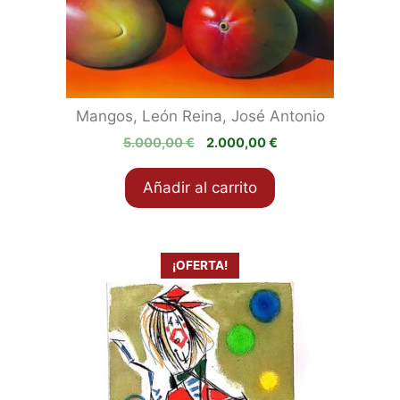
Mangos, León Reina, José Antonio
El
El
5.000,00
€
2.000,00
€
precio
precio
original
actual
Añadir al carrito
era:
es:
5.000,00 €.
2.000,00 €.
¡OFERTA!