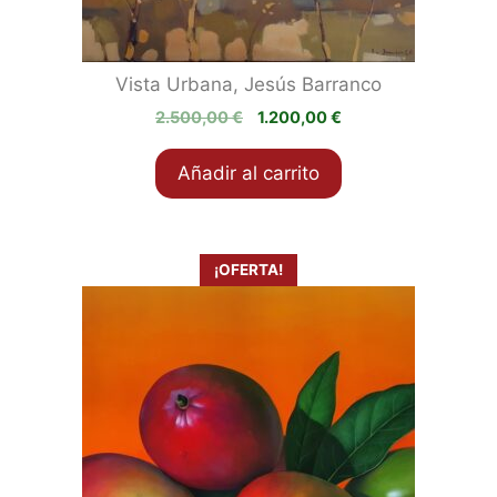
Vista Urbana, Jesús Barranco
El
El
2.500,00
€
1.200,00
€
precio
precio
original
actual
Añadir al carrito
era:
es:
2.500,00 €.
1.200,00 €.
¡OFERTA!