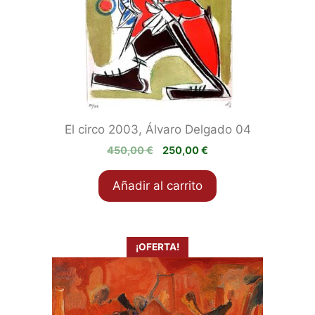
El circo 2003, Álvaro Delgado 04
El
El
450,00
€
250,00
€
precio
precio
original
actual
Añadir al carrito
era:
es:
450,00 €.
250,00 €.
¡OFERTA!