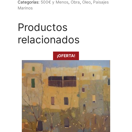
Categorías:
500€ y Menos
,
Obra
,
Oleo
,
Paisajes
Mario
Marinos
cantidad
Productos
relacionados
¡OFERTA!