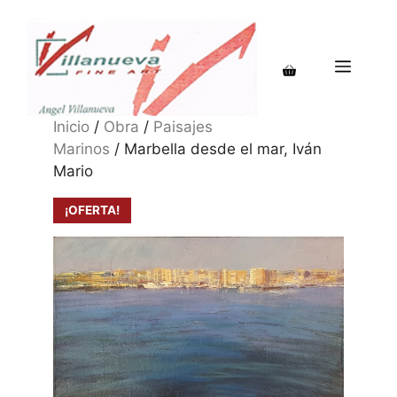
Saltar
al
contenido
MENÚ
Inicio
/
Obra
/
Paisajes
Marinos
/ Marbella desde el mar, Iván
Mario
¡OFERTA!