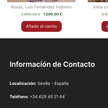
Rosas, Luis Fernández Hebrero
Vista U
El
El
2.000,00
€
1.000,00
€
2.5
precio
precio
original
actual
Añadir al carrito
era:
es:
2.000,00 €.
1.000,00 €.
Información de Contacto
Localización:
Sevilla - España
Teléfono:
+34 629 45 21 64