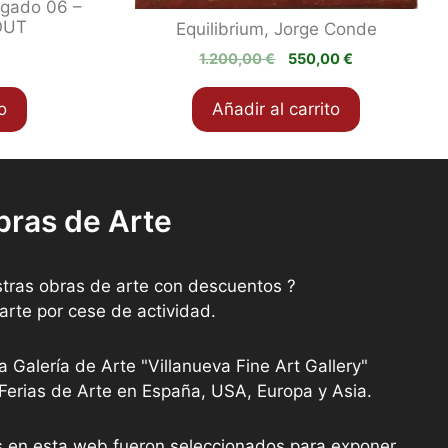
elgado 06 –
OUT
Equilibrium, Jorge Conde
El
El
1.200,00
€
550,00
€
precio
precio
original
actual
o
Añadir al carrito
era:
es:
1.200,00 €.
550,00 €.
bras de Arte
tras obras de arte con descuentos ?
arte por cese de actividad.
a Galería de Arte "Villanueva Fine Art Gallery"
 Ferias de Arte en España, USA, Europa y Asia.
as en esta web fueron seleccionados para exponer