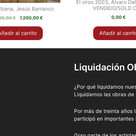
El circo 2003, Álvaro D
VENDIDO/SOLD 
rbana, Jesús Barranco
0,00
€
El
El
00,00
€
1.200,00
€
precio
precio
original
actual
Añadir al carrito
Añadir al carrit
era:
es:
2.500,00 €.
1.200,00 €.
Liquidación O
¿Por qué liquidamos nues
Liquidamos las obras de 
Por más de treinta años l
participó en importantes
Gran parte de los artist