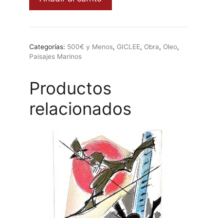
en
la
orilla
de
Categorías:
500€ y Menos
,
GICLEE
,
Obra
,
Oleo
,
la
Paisajes Marinos
playa,
Marnay
Productos
cantidad
relacionados