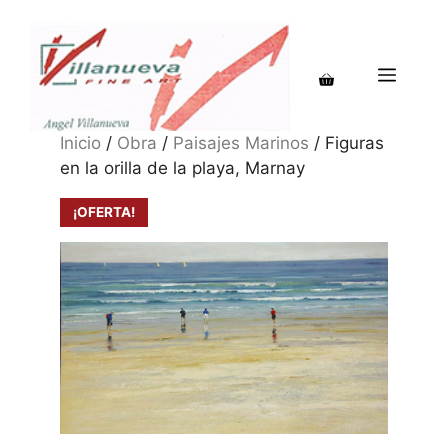
Saltar
al
contenido
MENÚ
Inicio
/
Obra
/
Paisajes Marinos
/ Figuras
en la orilla de la playa, Marnay
¡OFERTA!