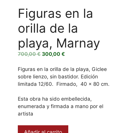
Figuras en la
orilla de la
playa, Marnay
El
El
700,00
€
300,00
€
precio
precio
original
actual
Figuras en la orilla de la playa, Giclee
era:
es:
sobre lienzo, sin bastidor. Edición
700,00 €.
300,00 €.
limitada 12/60. Firmado, 40 x 80 cm.
Esta obra ha sido embellecida,
enumerada y firmada a mano por el
artista
Figuras
Añadir al carrito