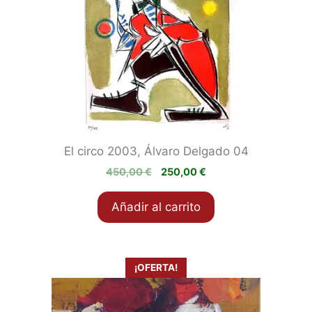
El circo 2003, Álvaro Delgado 04
El
El
450,00
€
250,00
€
precio
precio
original
actual
Añadir al carrito
era:
es:
450,00 €.
250,00 €.
¡OFERTA!