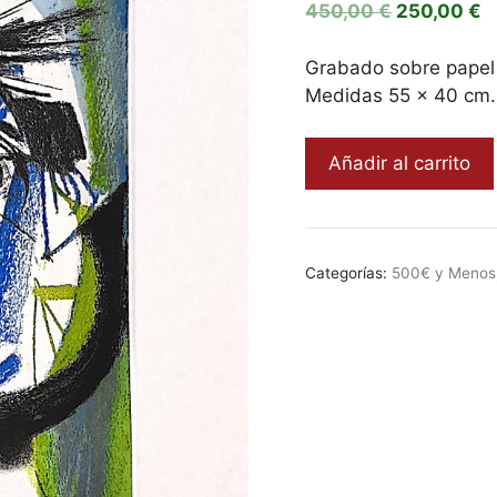
El
E
450,00
€
250,00
€
precio
p
original
a
Grabado sobre papel 
era:
e
Medidas 55 x 40 cm.
450,00 €.
2
El
Añadir al carrito
Circo
2003,
Álvaro
Delgado
Categorías:
500€ y Menos
11
cantidad