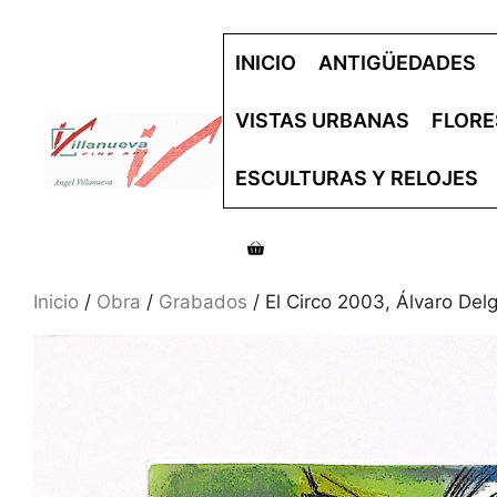
Saltar
al
INICIO
ANTIGÜEDADES
contenido
VISTAS URBANAS
FLORE
ESCULTURAS Y RELOJES
Inicio
/
Obra
/
Grabados
/ El Circo 2003, Álvaro Del