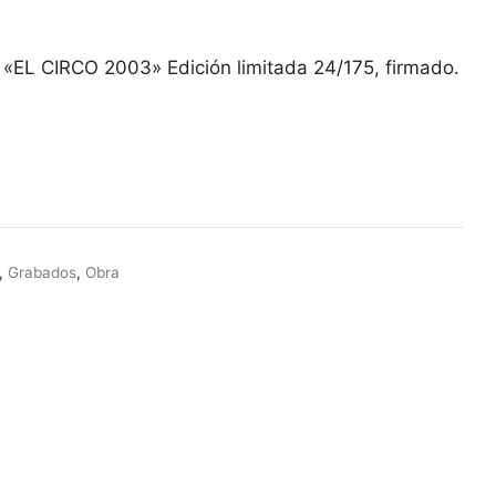
l
recio
ctual
«EL CIRCO 2003» Edición limitada 24/175, firmado.
s:
50,00 €.
,
Grabados
,
Obra