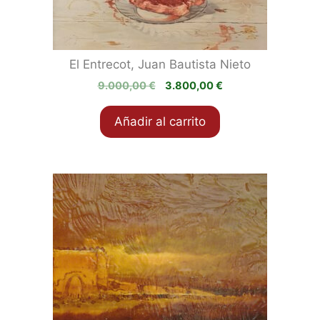
El Entrecot, Juan Bautista Nieto
El
El
9.000,00
€
3.800,00
€
precio
precio
original
actual
Añadir al carrito
era:
es:
9.000,00 €.
3.800,00 €.