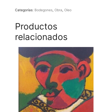
Ulises
Sagredo
Categorías:
Bodegones
,
Obra
,
Oleo
cantidad
Productos
relacionados