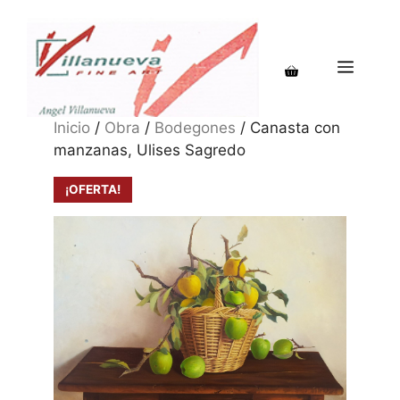
Saltar
al
contenido
MENÚ
Inicio
/
Obra
/
Bodegones
/ Canasta con
manzanas, Ulises Sagredo
¡OFERTA!