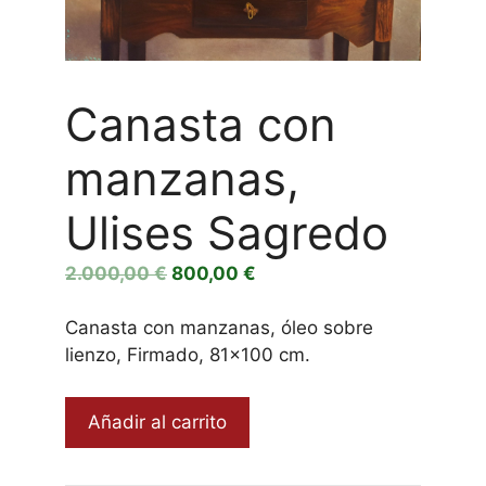
Canasta con
manzanas,
Ulises Sagredo
El
El
2.000,00
€
800,00
€
precio
precio
original
actual
Canasta con manzanas, óleo sobre
era:
es:
lienzo, Firmado, 81×100 cm.
2.000,00 €.
800,00 €.
Canasta
Añadir al carrito
con
manzanas,