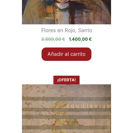
Flores en Rojo, Sarrio
El
El
3.500,00
€
1.400,00
€
precio
precio
original
actual
Añadir al carrito
era:
es:
3.500,00 €.
1.400,00 €.
¡OFERTA!