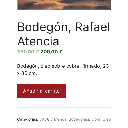
Bodegón, Rafael
Atencia
El
El
350,00
€
200,00
€
precio
precio
original
actual
Bodegón, óleo sobre cobre, firmado, 23
era:
es:
x 30 cm.
350,00 €.
200,00 €.
Bodegón,
Añadir al carrito
Rafael
Atencia
cantidad
Categorías:
500€ y Menos
,
Bodegones
,
Obra
,
Oleo