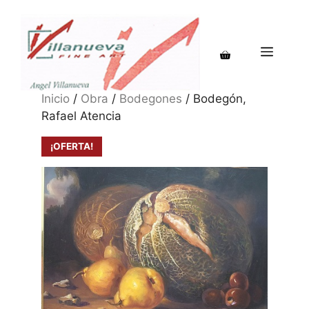
Saltar
al
contenido
MENÚ
Inicio
/
Obra
/
Bodegones
/ Bodegón,
Rafael Atencia
¡OFERTA!