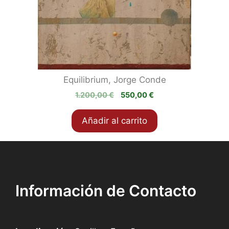
Equilibrium, Jorge Conde
El
El
1.200,00
€
550,00
€
precio
precio
original
actual
Añadir al carrito
era:
es:
1.200,00 €.
550,00 €.
Información de Contacto