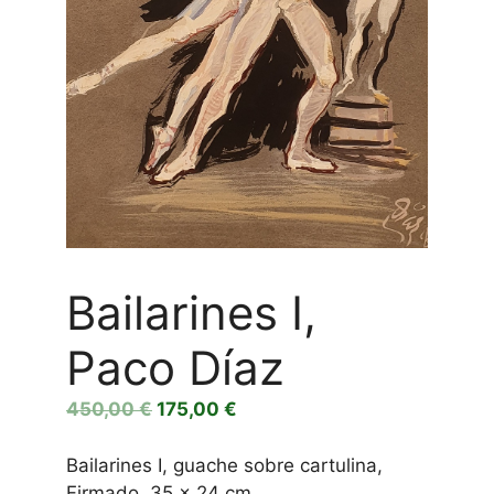
Bailarines I,
Paco Díaz
El
El
450,00
€
175,00
€
precio
precio
original
actual
Bailarines I, guache sobre cartulina,
era:
es:
Firmado, 35 x 24 cm.