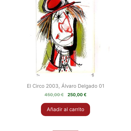
El Circo 2003, Álvaro Delgado 01
El
El
450,00
€
250,00
€
precio
precio
original
actual
Añadir al carrito
era:
es:
450,00 €.
250,00 €.