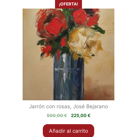
¡OFERTA!
Jarrón con rosas, José Bejarano
El
El
500,00
€
225,00
€
precio
precio
original
actual
Añadir al carrito
era:
es: