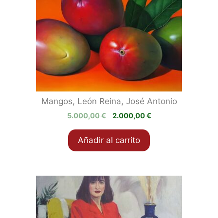
Mangos, León Reina, José Antonio
El
El
5.000,00
€
2.000,00
€
precio
precio
original
actual
Añadir al carrito
era:
es:
5.000,00 €.
2.000,00 €.