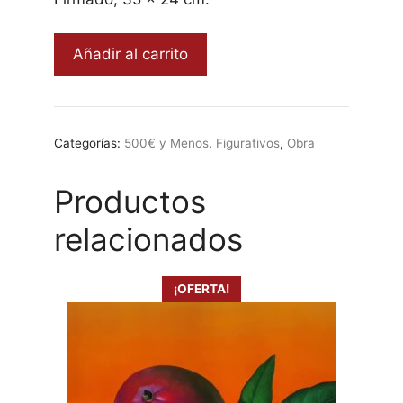
450,00 €.
175,00 €.
Bailarines
Añadir al carrito
I,
Paco
Díaz
cantidad
Categorías:
500€ y Menos
,
Figurativos
,
Obra
Productos
relacionados
¡OFERTA!