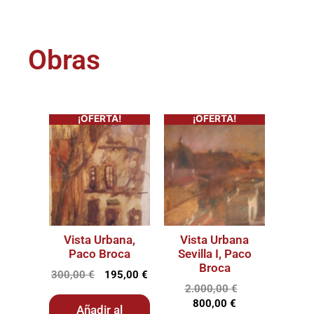
Obras
¡OFERTA!
¡OFERTA!
Vista Urbana,
Vista Urbana
Paco Broca
Sevilla I, Paco
Broca
300,00
€
195,00
€
2.000,00
€
800,00
€
Añadir al