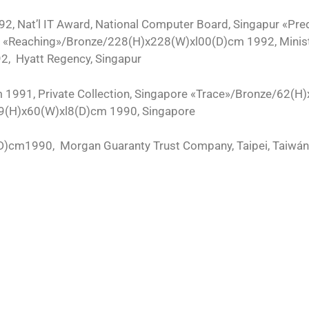
2, Nat’l IT Award, National Computer Board, Singapur «
«Reaching»/Bronze/228(H)x228(W)xl00(D)cm 1992, Minister
, Hyatt Regency, Singapur
991, Private Collection, Singapore «Trace»/Bronze/62(H)x
9(H)x60(W)xl8(D)cm 1990, Singapore
)cm1990, Morgan Guaranty Trust Company, Taipei, Taiwán