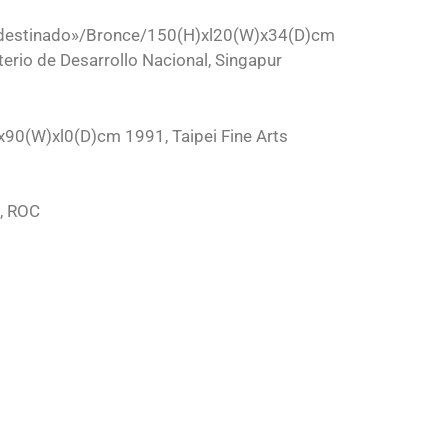
Predestinado»/Bronce/150(H)xl20(W)x34(D)cm
io de Desarrollo Nacional, Singapur
90(W)xl0(D)cm 1991, Taipei Fine Arts
, ROC