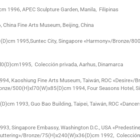
 1996, APEC Sculpture Garden, Manila, Filipinas
China Fine Arts Museum, Beijing, China
(D)cm 1995,Suntec City, Singapore «Harmony»/Bronze/80
0(D)cm1995, Colección privada, Aarhus, Dinamarca
94, Kaoshiung Fine Arts Museum, Taiwán, ROC «Desire»/B
Bronze/500(H)xl70(W)x85(D)cm 1994, Four Seasons Hotel, S
D)cm 1993, Guo Bao Building, Taipei, Taiwán, ROC «Danc
993, Singapore Embassy, Washington D.C., USA «Predesti
Fluttering»/Bronze/75(H)x240(W)x36(D)cm 1992, Colección 