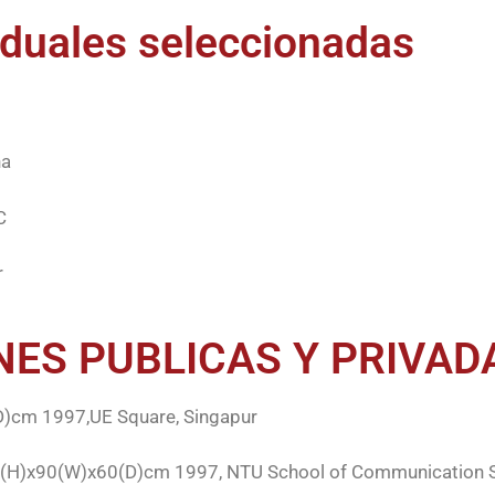
iduales seleccionadas
na
C
r
ES PUBLICAS Y PRIVAD
)cm 1997,UE Square, Singapur
H)x90(W)x60(D)cm 1997, NTU School of Communication St