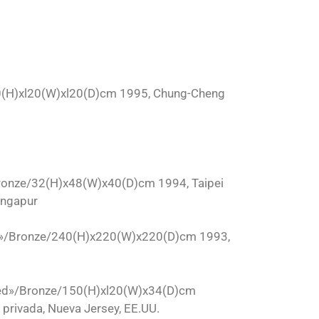
0(H)xl20(W)xl20(D)cm 1995, Chung-Cheng
ronze/32(H)x48(W)x40(D)cm 1994, Taipei
ingapur
er»/Bronze/240(H)x220(W)x220(D)cm 1993,
ned»/Bronze/150(H)xl20(W)x34(D)cm
privada, Nueva Jersey, EE.UU.