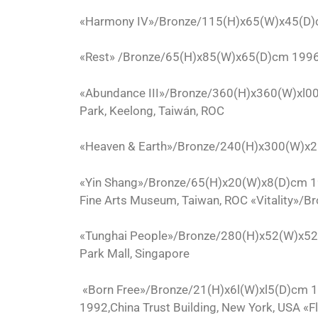
«Harmony IV»/Bronze/115(H)x65(W)x45(D)cm
«Rest» /Bronze/65(H)x85(W)x65(D)cm 1996, 
«Abundance III»/Bronze/360(H)x360(W)xl00
Park, Keelong, Taiwán, ROC
«Heaven & Earth»/Bronze/240(H)x300(W)x2l
«Yin Shang»/Bronze/65(H)x20(W)x8(D)cm 19
Fine Arts Museum, Taiwan, ROC «Vitality»/
«Tunghai People»/Bronze/280(H)x52(W)x52(
Park Mall, Singapore
«Born Free»/Bronze/21(H)x6l(W)xl5(D)cm 1
1992,China Trust Building, New York, USA «