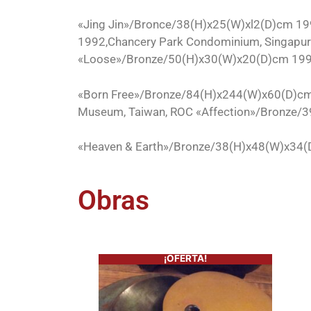
«Jing Jin»/Bronce/38(H)x25(W)xl2(D)cm 199
1992,Chancery Park Condominium, Singapur 
«Loose»/Bronze/50(H)x30(W)x20(D)cm 1992
«Born Free»/Bronze/84(H)x244(W)x60(D)cm 1
Museum, Taiwan, ROC «Affection»/Bronze/3
«Heaven & Earth»/Bronze/38(H)x48(W)x34(D
Obras
¡OFERTA!